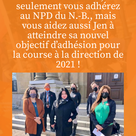
seulement vous adhérez
au NPD du N.-B., mais
vous aidez aussi Jen à
atteindre sa nouvel
objectif d’adhésion pour
la course à la direction de
2021 !