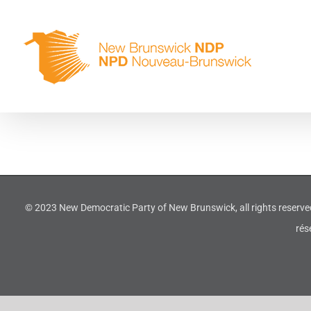
Skip
to
content
© 2023 New Democratic Party of New Brunswick, all rights reserve
rés