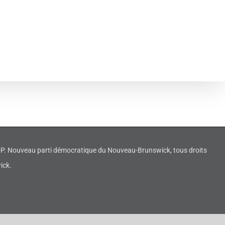
NDP. Nouveau parti démocratique du Nouveau-Brunswick, tous droits
ick.