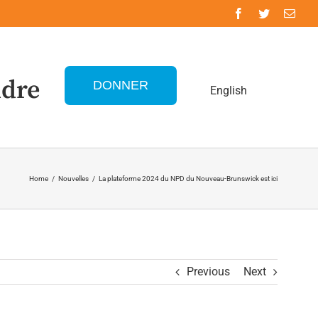
ndre
DONNER
English
Home
/
Nouvelles
/
La plateforme 2024 du NPD du Nouveau-Brunswick est ici
Previous
Next