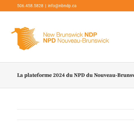
Skip
506.458.5828 | info@nbndp.ca
to
content
La plateforme 2024 du NPD du Nouveau-Brunswi