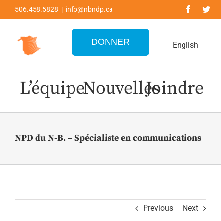
Skip
506.458.5828 | info@nbndp.ca
to
content
DONNER
English
L’équipe
Nouvelles
Joindre
NPD du N-B. – Spécialiste en communications
Previous
Next