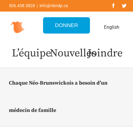
Skip
506.458.5828 | info@nbndp.ca
to
content
DONNER
English
L’équipe
Nouvelles
Joindre
Chaque Néo-Brunswickois a besoin d'un
médecin de famille