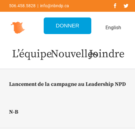
Skip
506.458.5828 | info@nbndp.ca
to
content
DONNER
English
L’équipe
Nouvelles
Joindre
Lancement de la campagne au Leadership NPD
N-B