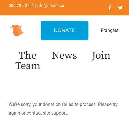
Skip
506.282.3721 | info@nbndp.ca
to
content
DONATE
Français
The
News
Join
Team
We're sorry, your donation failed to process. Please try
again or contact site support.