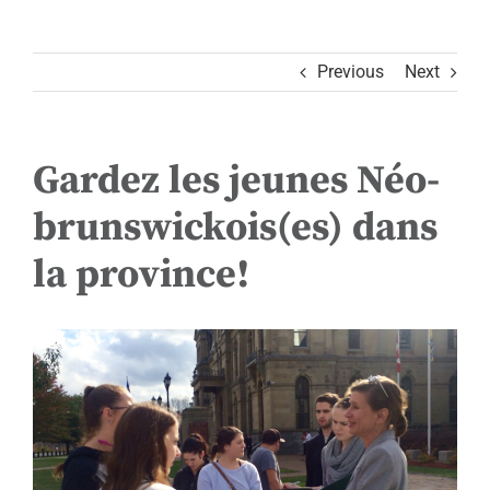
Previous
Next
Gardez les jeunes Néo-
brunswickois(es) dans
la province!
View
Larger
Image