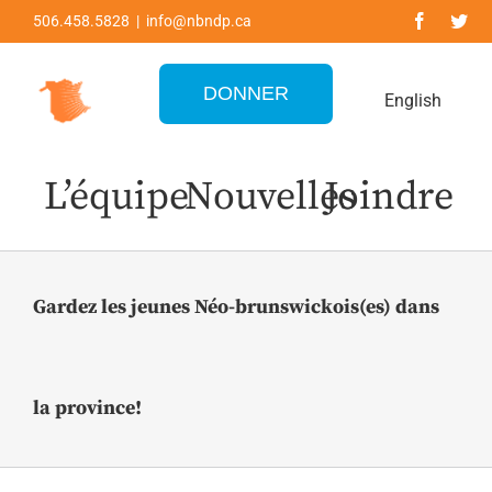
Skip
506.458.5828 | info@nbndp.ca
to
content
DONNER
English
L’équipe
Nouvelles
Joindre
Gardez les jeunes Néo-brunswickois(es) dans
la province!