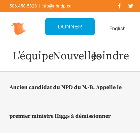
Skip
506.458.5828 | info@nbndp.ca
to
content
DONNER
English
L’équipe
Nouvelles
Joindre
Ancien candidat du NPD du N.-B. Appelle le
premier ministre Higgs à démissionner