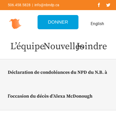
Skip
506.458.5828 | info@nbndp.ca
to
content
DONNER
English
L’équipe
Nouvelles
Joindre
Déclaration de condoléances du NPD du N.B. à
l’occasion du décès d’Alexa McDonough